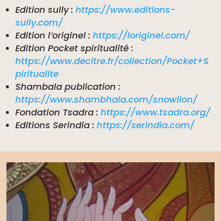
Edition sully :
https://www.editions-
sully.com/
Edition l’originel :
https://loriginel.com/
Edition Pocket spiritualité :
https://www.decitre.fr/collection/Pocket+S
piritualite
Shambala publication :
https://www.shambhala.com/snowlion/
Fondation Tsadra :
https://www.tsadra.org/
Editions Serindia :
https://serindia.com/